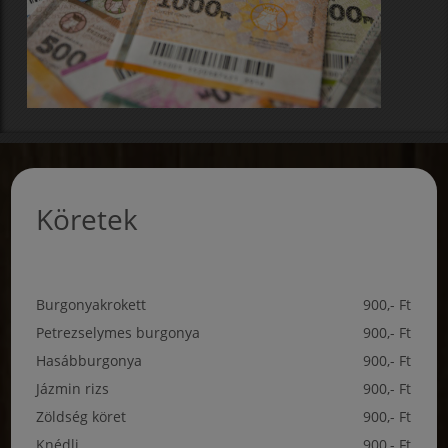
Köretek
Burgonyakrokett
900,- Ft
Petrezselymes burgonya
900,- Ft
Hasábburgonya
900,- Ft
Jázmin rizs
900,- Ft
Zöldség köret
900,- Ft
Knédli
900,- Ft