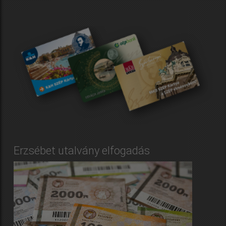
Erzsébet utalvány elfogadás