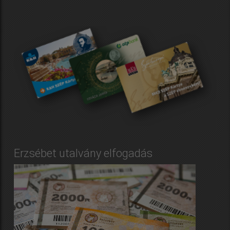
Erzsébet utalvány elfogadás