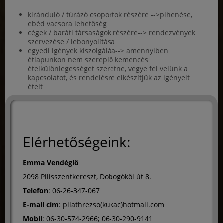
kiránduló / túrázó csoportok részére -->pihenése,
ebéd vacsora lehetőség
cégek / baráti társaságok részére--> rendezvények
szervezése / lebonyolítása
egyedi igények kiszolgáláa--> amennyiben
étlapunkon nem szereplő kemencés
ételkülönlegességet szeretne, vegye fel velünk a
kapcsolatot, és rendelésre elkészítjük az igényelt
ételt
Elérhetőségeink:
Emma Vendéglő
2098
Pilisszentkereszt
,
Dobogókői út 8.
Telefon
: 06-26-347-067
E-mail cím
: pilathrezso(kukac)hotmail.com
Mobil
: 06-30-574-2966; 06-30-290-9141