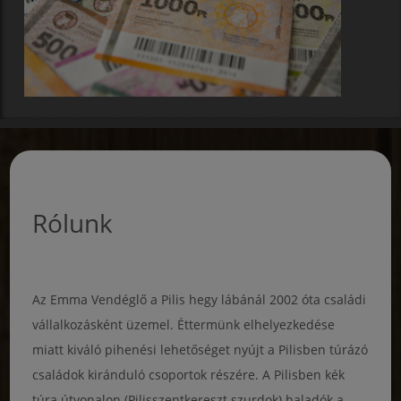
Rólunk
Az Emma Vendéglő a Pilis hegy lábánál 2002 óta családi
vállalkozásként üzemel. Éttermünk elhelyezkedése
miatt kiváló pihenési lehetőséget nyújt a Pilisben túrázó
családok kiránduló csoportok részére. A Pilisben kék
túra útvonalon (Pilisszentkereszt szurdok) haladók a